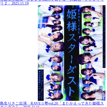
リ２」
2025.11.19
鳥生りさこ出演 RAVE☆塾vol.20「またかえってきた姫様ス