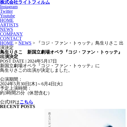
株式会社ライトフィルム
Instagram
Twitter
Youtube
HOME
ARTISTS
NEWS
COMPANY
CONTACT
HOME
>
NEWS
> 『コジ・ファン・トゥッテ』鳥生りさこ 出
演決定
鳥生りさこ 新国立劇場オペラ『コジ・ファン・トゥッテ』
出演決定
POST DATE | 2024年5月17日
新国立劇場オペラ『コジ・ファン・トゥッテ』に
鳥生りさこの出演が決定しました。
公演期間：
2024年5月30日[木]～6月4日[火]
予定上演時間：
約3時間25分（休憩含む）
公式HPは
こちら
RECENT POSTS