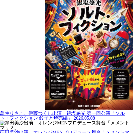
鳥生りさこ、伊藤つくし出演 銀塩感光 第一回公演「ソル
ト・フィクション 餃子と焼売編」
2026.05.08
窪田美沙出演 オレンジMENプロデュース舞台「メメントマ