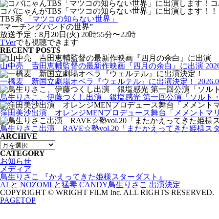
コバにゃんがTBS「マツコの知らない世界」に出演します！！
TBS系
「マツコの知らない世界」
”マーチングバンドの世界”
放送予定：8月20日(火) 20時55分〜22時
TVer
でも視聴できます
RECENT POSTS
山中亮 𠮷田恵輔監督の最新作映画『四月の余白』に出演
202
一橋麦 新国立劇場オペラ『ウェルテル』に出演決定！
2026.0
鳥生りさこ、伊藤つくし出演 銀塩感光 第一回公演「ソルト
窪田美沙出演 オレンジMENプロデュース舞台「メメントマ
鳥生りさこ出演 RAVE☆塾vol.20「またかえってきた姫様ス
ARCHIVE
CATEGORY
お知らせ
メディア
鳥生りさこ 『かえってきた姫様スターダスト』
AI と NOZOMI と猛毒 CANDY鳥生りさこ 出演決定
COPYRIGHT © WRIGHT FILM Inc. ALL RIGHTS RESERVED.
PAGETOP