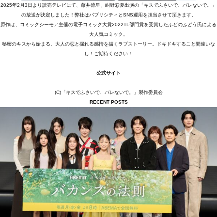
2025年2月3日より読売テレビにて、藤井流星、紺野彩夏出演の「キスでふさいで、バレないで。」
の放送が決定しました！弊社はパブリシティとSNS運用を担当させて頂きます。
MEMBER
原作は、コミックシーモア主催の電子コミック大賞2022TL部門賞を受賞したふどのふどう氏による
大人気コミック。
CONTACT
秘密のキスから始まる、大人の恋と揺れる感情を描くラブストーリー。ドキドキすること間違いな
し！ご期待ください！
公式サイト
(C)「キスでふさいで、バレないで。」製作委員会
RECENT POSTS