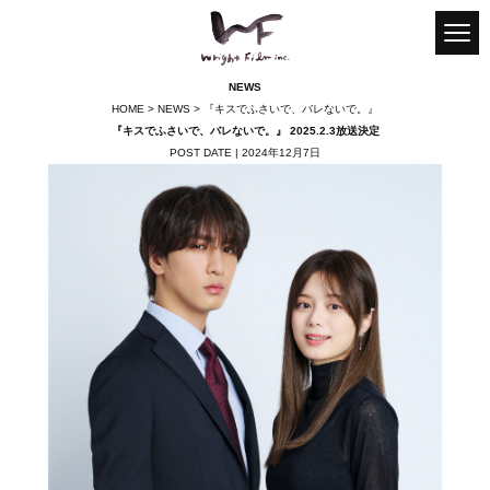
Instagram
Twitter
youtube
NEWS
HOME
>
NEWS
> 『キスでふさいで、バレないで。』
HOME
『キスでふさいで、バレないで。』 2025.2.3放送決定
POST DATE | 2024年12月7日
NEWS
WORKS
THEATER
ONLINE・TV
DVD
FESTIVAL
ART・OTHERS
_PR VIDEO
ENTERTAINMENT
COMPANY