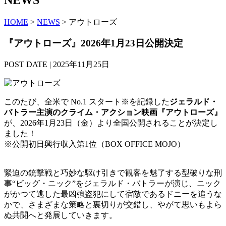
HOME
>
NEWS
> アウトローズ
『アウトローズ』2026年1月23日公開決定
POST DATE | 2025年11月25日
このたび、全米で No.1 スタート※を記録した
ジェラルド・
バトラー主演のクライム・アクション映画『アウトローズ』
が、2026年1月23日（金）より全国公開されることが決定し
ました！
※公開初日興行収入第1位（BOX OFFICE MOJO）
緊迫の銃撃戦と巧妙な駆け引きで観客を魅了する型破りな刑
事“ビッグ・ニック”をジェラルド・バトラーが演じ、ニック
がかつて逃した最凶強盗犯にして宿敵であるドニーを追うな
かで、さまざまな策略と裏切りが交錯し、やがて思いもよら
ぬ共闘へと発展していきます。