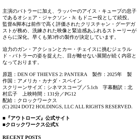
主演のバトラーに加え、ラッパーのアイス・キューブの息子
であるオシェア・ジャクソン・Jr. もドニー役として続投。
監督&脚本は前作で高く評価されたクリスチャン・グーデガ
ストが務め、洗練された映像と緊迫感あふれるストーリーが
さらに深化。早くも第3作の製作が決定しています。
迫力のガン・アクションとカー・チェイスに挑むジェラル
ド・バトラーの姿を捉えた、目が離せない展開が続く内容と
なっております。
原題：DEN OF THIEVES 2: PANTERA 製作：2025年 製
作国：アメリカ・カナダ・スペイン
スクリーンサイズ：シネマスコープ／5.1ch 字幕翻訳：北
村広子 上映時間：131分／PG12
配給：クロックワークス
(C) 2024 DOT2 HOLDINGS, LLC ALL RIGHTS RESERVED.
■『アウトローズ』公式サイト
■クロックワークス公式X
RECENT POSTS