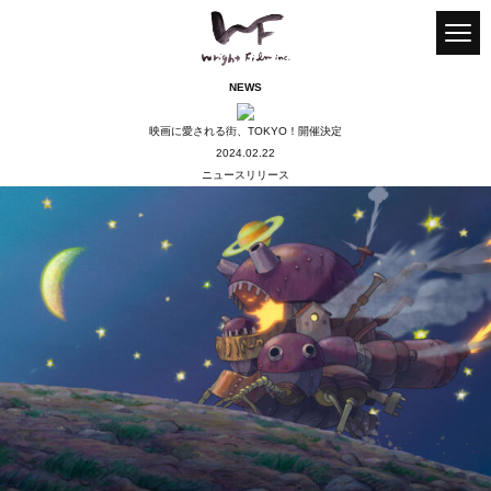
Instagram
Twitter
youtube
NEWS
HOME
映画に愛される街、TOKYO！開催決定
2024.02.22
NEWS
ニュースリリース
WORKS
THEATER
ONLINE・TV
DVD
FESTIVAL
ART・OTHERS
_PR VIDEO
ENTERTAINMENT
COMPANY