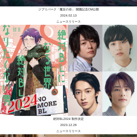
ジブリパーク「魔女の谷」 開園記念CM公開
MEMBER
2024.02.13
ニュースリリース
CONTACT
絶対BL2024 制作決定
2023.12.26
ニュースリリース