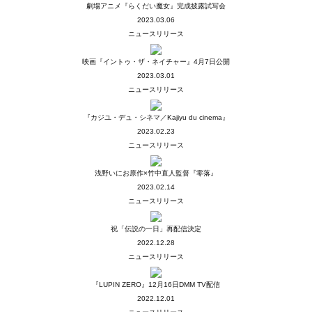
劇場アニメ『らくだい魔女』完成披露試写会
2023.03.06
ニュースリリース
映画『イントゥ・ザ・ネイチャー』4月7日公開
2023.03.01
ニュースリリース
『カジユ・デュ・シネマ／Kajiyu du cinema』
2023.02.23
ニュースリリース
浅野いにお原作×竹中直人監督『零落』
2023.02.14
ニュースリリース
祝「伝説の一日」再配信決定
2022.12.28
ニュースリリース
『LUPIN ZERO』12月16日DMM TV配信
2022.12.01